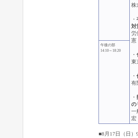
株
・
対
労
憲
午後の部
14:10～18:20
・
東
・
有
・
の
一
宏
■8月17日（日）9: